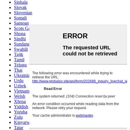
Sinhala
Slovak
Slovenian
Somali
Samoan
Scots Gaelic
Shona
Sindhi
Sundanese
Swahili
Tajik
Tamil
Telugu
Thai
Ukrainian
Urdu
Uzbek
Vietnamese
Welsh
Xhosa
Yiddish
Yoruba
Zulu
Kinyarwanda
Tatar