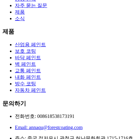
자주 묻는 질문
제품
소식
제품
산업용 페인트
보호 코팅
바닥 페인트
벽 페인트
교통 페인트
내화 페인트
방수 코팅
자동차 페인트
문의하기
전화번호: 008618538173191
Email: annaqu@forestcoating.com
주소: 중국 정저우시 관청구 허난문화회관 1715-1716호